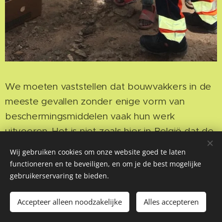
We moeten vaststellen dat bouwvakkers in de
meeste gevallen zonder enige vorm van
beschermingsmiddelen vaak hun werk
uitvoeren. Het is niet zoals hier in België dat de
werkgever ervoor moet zorgen, nee de
Wij gebruiken cookies om onze website goed te laten
Gambiaanse bouwvakker staat in voor zijn
functioneren en te beveiligen, en om je de best mogelijke
eigen persoonlijke beschermingsmiddelen
gebruikerservaring te bieden.
(PBM's). Daarom een oproep voor
Accepteer alleen noodzakelijke
Alles accepteren
Veiligheidsschoenen en laarzen, alle
Begin
Maak een gratis website.
schoenmaten. Maar ook voor