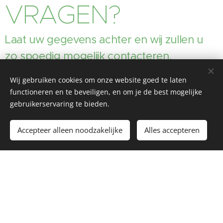
VRAGEN?
Laat uw gegevens achter en wij zullen u
zo spoedig mogelijk contacteren.
Wij gebruiken cookies om onze website goed te laten
functioneren en te beveiligen, en om je de best mogelijke
Uw naam
gebruikerservaring te bieden.
Accepteer alleen noodzakelijke
Alles accepteren
Begin
Maak een gratis website.
E-mailadres
Ik ben geïnteresseerd in
Sponsoring
Bijkomende vraag